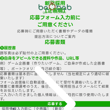
新卒採用
【企画職】
応募フォーム入力前に
ご用意ください
応募時にご用意いただく書類やデータの種類
提出方法についてご案内
応募書類
❶履歴書
顔写真は必ず貼付の上ご用意ください。
❷自身をアピールできる資料や作品、URL等
例）ゲーム企画書（作りたいゲーム、ご自身が作成した企画書
等）、ポートフォリオ（自己紹介等）
応募書類は基本的に返却いたしません（当社規定により適切に破
棄いたします）
フォーム送信後に自動返信メールにて受付を連絡いたします。
慎重に書類選考のうえ、後日、当社採用担当よりメールにて結果
をお伝えいたします。
ご入力いただきました個人情報は、採用目的に限り使用いたしま
す。
応募する
採用情報
入力前に［企画職］（新卒）