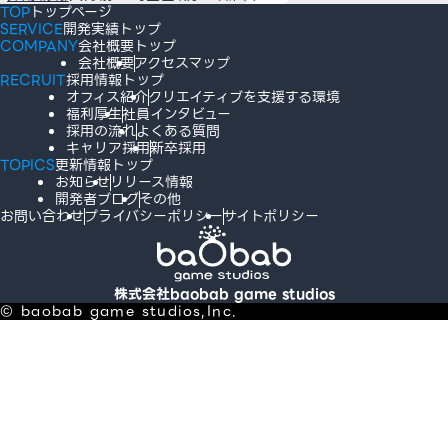
TOP
トップページ
SERVICE
開発実績トップ
COMPANY
会社概要トップ
会社概要
アクセスマップ
RECRUIT
採用情報トップ
オフィス紹介
クリエイティブを支援する環境
福利厚生
社員インタビュー
採用の流れ
よくある質問
キャリア採用
新卒採用
TOPICS
更新情報トップ
お知らせ
リリース情報
開発者ブログ
その他
お問い合わせ
プライバシーポリシー
サイトポリシー
株式会社baobab game studios
© baobab game studios,Inc.